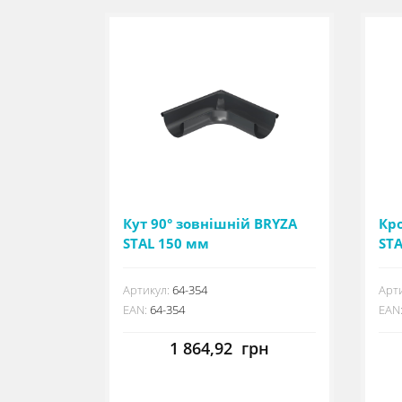
Кут 90° зовнішній BRYZA
Кр
STAL 150 мм
ST
Артикул:
64-354
Арти
EAN:
64-354
EAN
1 864,92
грн