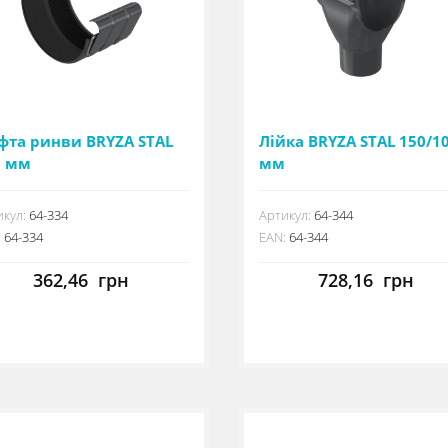
фта ринви BRYZA STAL
Лійка BRYZA STAL 150/1
0 мм
мм
кул:
64-334
Артикул:
64-344
:
64-334
EAN:
64-344
362,46
грн
728,16
грн