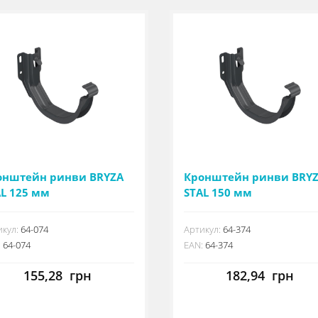
онштейн ринви BRYZA
Кронштейн ринви BRY
AL 125 мм
STAL 150 мм
кул:
64-074
Артикул:
64-374
:
64-074
EAN:
64-374
155,28
грн
182,94
грн