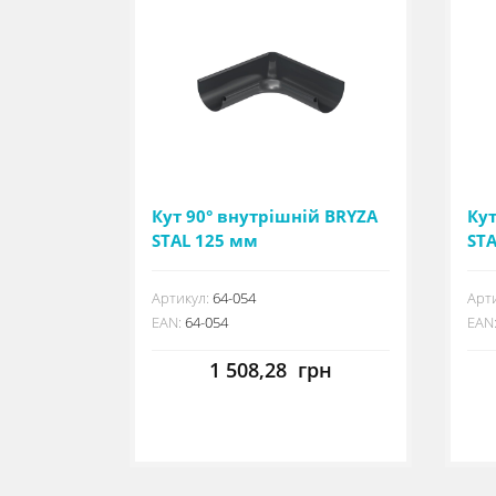
Кут 90° внутрішній BRYZA
Кут
STAL 125 мм
ST
Артикул:
64-054
Арти
EAN:
64-054
EAN
1 508,28
грн