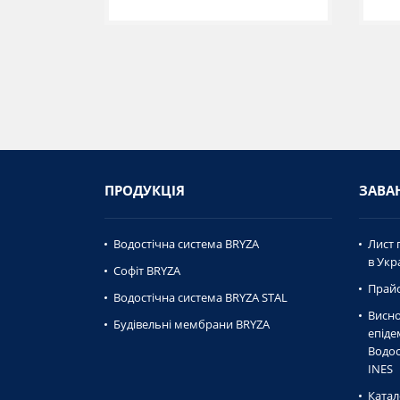
ПРОДУКЦІЯ
ЗАВА
Водостічна система BRYZA
Лист 
в Укра
Софіт BRYZA
Прайс
Водостічна система BRYZA STAL
Висно
Будівельні мембрани BRYZA
епiде
Водос
INES
Катал