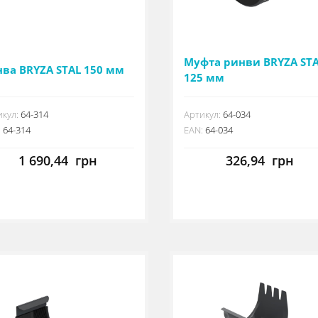
Муфта ринви BRYZA ST
нва BRYZA STAL 150 мм
125 мм
кул:
64-314
Артикул:
64-034
:
64-314
EAN:
64-034
1 690,44
грн
326,94
грн