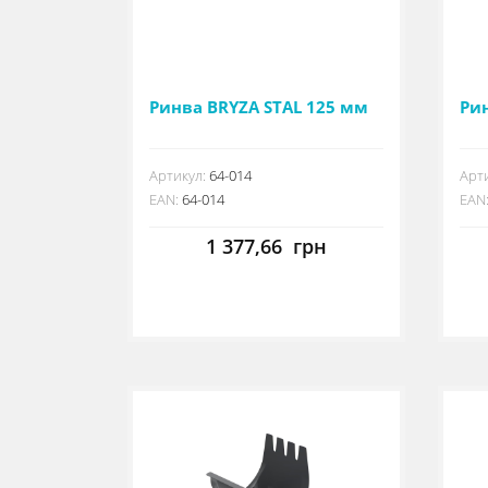
Ринва BRYZA STAL 125 мм
Ри
Артикул:
64-014
Арти
EAN:
64-014
EAN
1 377,66
грн