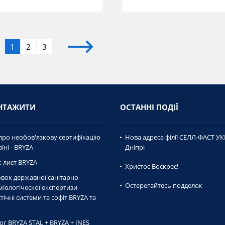
1
2
3
НТАЖИТИ
ОСТАННІ ПОДІЇ
про необов'язкову сертифікацію
Нова адреса філії СЕЛЛ-ФАСТ УК
їні - BRYZA
Дніпрі
-лист BRYZA
Христос Воскрес!
вок державної caнiтaрно-
Остерегайтесь подделок
мiологiческої експертизи -
тічні системи та софіт BRYZA та
ог BRYZA STAL + BRYZA + INES