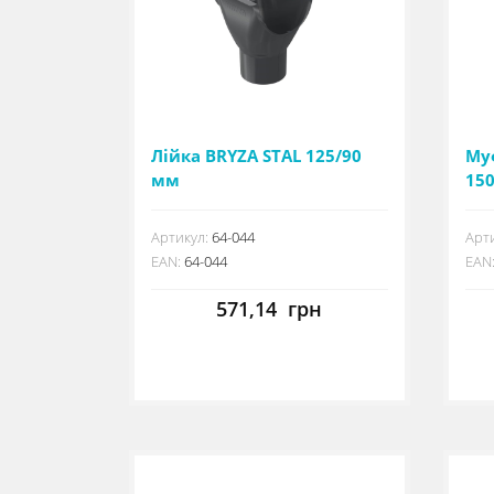
Лійка BRYZA STAL 125/90
Му
мм
15
Артикул:
64-044
Арти
EAN:
64-044
EAN
571,14
грн