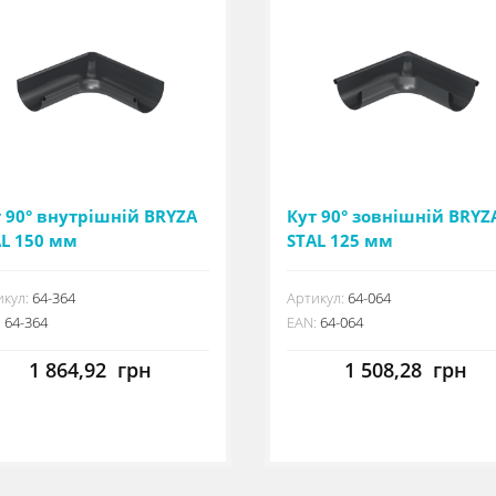
 90° внутрішній BRYZA
Кут 90° зовнішній BRYZ
AL 150 мм
STAL 125 мм
кул:
64-364
Артикул:
64-064
:
64-364
EAN:
64-064
1 864,92
грн
1 508,28
грн