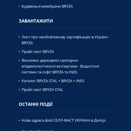
Будівельні мембрани BRYZA
ЗАВАНТАЖИТИ
Лист про необов'язкову сертифікацію в Україні -
BRYZA
Прайс-лист BRYZA
Висновок державної caнiтaрно-
епiдемiологiческої експертизи - Водостічні
системи та софіт BRYZA та INES
Каталог BRYZA STAL + BRYZA + INES
Прайс-лист BRYZA STAL
ОСТАННІ ПОДІЇ
Нова адреса філії СЕЛЛ-ФАСТ УКРАЇНА в Дніпрі