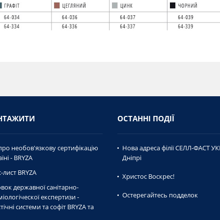
НТАЖИТИ
ОСТАННІ ПОДІЇ
про необов'язкову сертифікацію
Нова адреса філії СЕЛЛ-ФАСТ УК
їні - BRYZA
Дніпрі
-лист BRYZA
Христос Воскрес!
вок державної caнiтaрно-
Остерегайтесь подделок
мiологiческої експертизи -
тічні системи та софіт BRYZA та