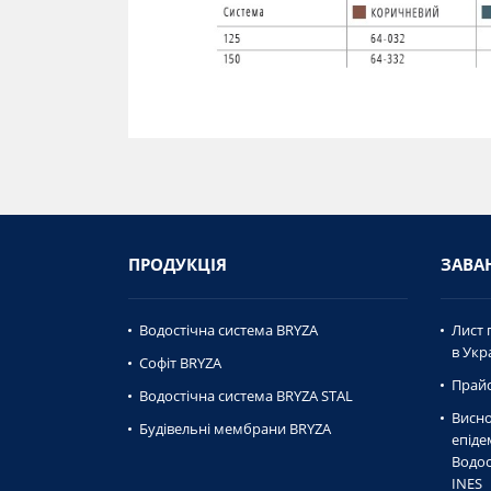
ПРОДУКЦІЯ
ЗАВА
Водостічна система BRYZA
Лист 
в Укра
Софіт BRYZA
Прайс
Водостічна система BRYZA STAL
Висно
Будівельні мембрани BRYZA
епiде
Водос
INES