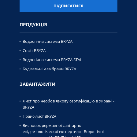
ПІДПИСАТИСЯ
ПРОДУКЦІЯ
Водостічна система BRYZA
Софіт BRYZA
Водостічна система BRYZA STAL
Будівельні мембрани BRYZA
ЗАВАНТАЖИТИ
Лист про необов'язкову сертифікацію в Україні -
BRYZA
Прайс-лист BRYZA
Висновок державної caнiтaрно-
епiдемiологiческої експертизи - Водостічні