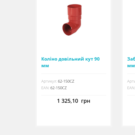
Коліно довільний кут 90
За
мм
мм
Артикул:
62-150CZ
Арти
EAN:
62-150CZ
EAN
1 325,10
грн