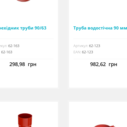
ехідник труби 90/63
Труба водостічна 90 м
кул:
62-163
Артикул:
62-123
:
62-163
EAN:
62-123
298,98
грн
982,62
грн