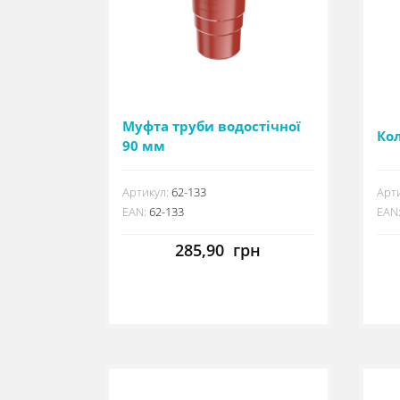
Муфта труби водостічної
Ко
90 мм
Артикул:
62-133
Арти
EAN:
62-133
EAN
285,90
грн