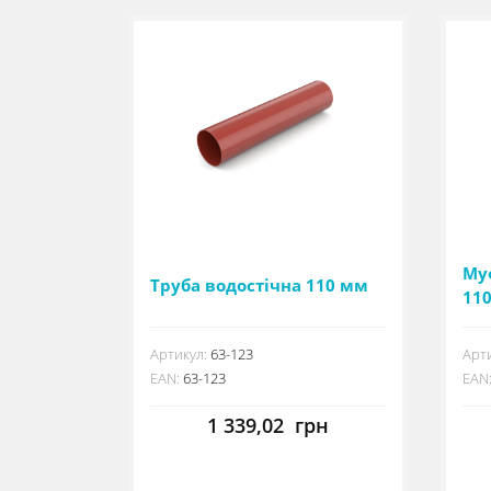
Му
Труба водостічна 110 мм
11
Артикул:
63-123
Арти
EAN:
63-123
EAN
1 339,02
грн