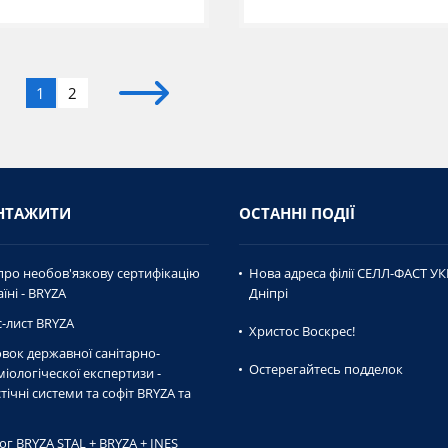
1
2
НТАЖИТИ
ОСТАННІ ПОДІЇ
про необов'язкову сертифікацію
Нова адреса філії СЕЛЛ-ФАСТ УК
їні - BRYZA
Дніпрі
-лист BRYZA
Христос Воскрес!
вок державної caнiтaрно-
Остерегайтесь подделок
мiологiческої експертизи -
тічні системи та софіт BRYZA та
ог BRYZA STAL + BRYZA + INES