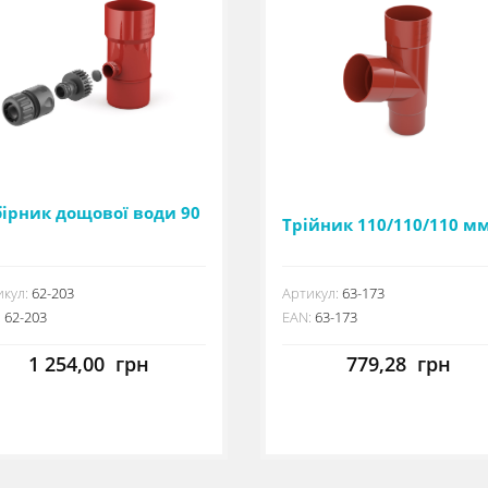
бірник дощової води 90
Трійник 110/110/110 м
кул:
62-203
Артикул:
63-173
:
62-203
EAN:
63-173
1 254,00
грн
779,28
грн