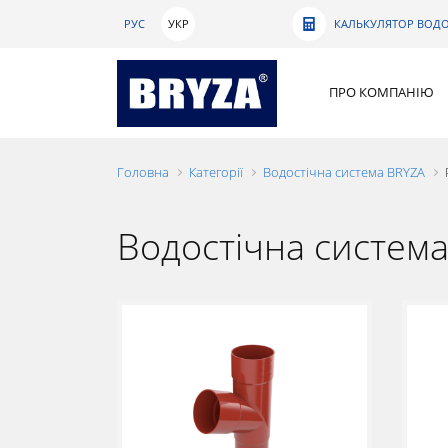
РУС
УКР
КАЛЬКУЛЯТОР ВОДО
ПРО КОМПАНІЮ
Головна
Категорії
Водостічна система BRYZA
Водостічна систем