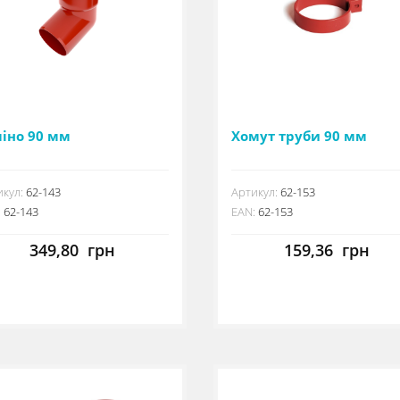
ліно 90 мм
Хомут труби 90 мм
кул:
62-143
Артикул:
62-153
:
62-143
EAN:
62-153
349,80
грн
159,36
грн