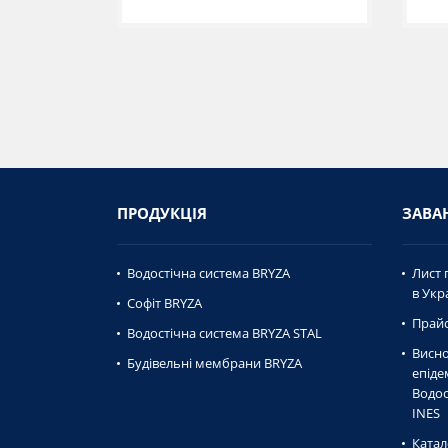
ПРОДУКЦІЯ
ЗАВА
Водостічна система BRYZA
Лист 
в Укра
Софіт BRYZA
Прайс
Водостічна система BRYZA STAL
Висно
Будівельні мембрани BRYZA
епiде
Водос
INES
Катал