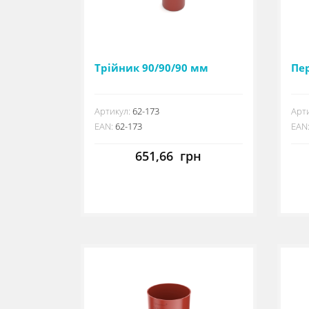
Трійник 90/90/90 мм
Пер
Артикул:
62-173
Арти
EAN:
62-173
EAN
651,66
грн