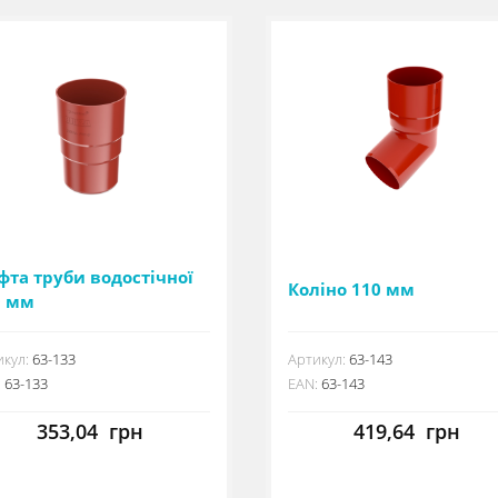
фта труби водостічної
Коліно 110 мм
0 мм
кул:
63-133
Артикул:
63-143
:
63-133
EAN:
63-143
353,04
грн
419,64
грн