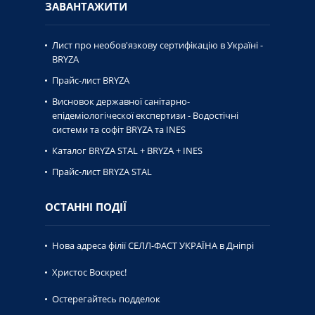
ЗАВАНТАЖИТИ
Лист про необов'язкову сертифікацію в Україні -
BRYZA
Прайс-лист BRYZA
Висновок державної caнiтaрно-
епiдемiологiческої експертизи - Водостічні
системи та софіт BRYZA та INES
Каталог BRYZA STAL + BRYZA + INES
Прайс-лист BRYZA STAL
ОСТАННІ ПОДІЇ
Нова адреса філії СЕЛЛ-ФАСТ УКРАЇНА в Дніпрі
Христос Воскрес!
Остерегайтесь подделок