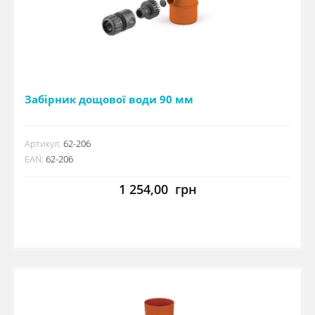
Забірник дощової води 90 мм
Артикул:
62-206
EAN:
62-206
1 254,00
грн