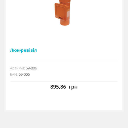
Люк-ревізія
Артикул:
69-006
EAN:
69-006
895,86
грн