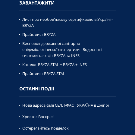
ЗАВАНТАЖИТИ
Лист про необов'язкову сертифікацію в Україні -
BRYZA
Прайс-лист BRYZA
Висновок державної caнiтaрно-
епiдемiологiческої експертизи - Водостічні
системи та софіт BRYZA та INES
Каталог BRYZA STAL + BRYZA + INES
Прайс-лист BRYZA STAL
ОСТАННІ ПОДІЇ
Нова адреса філії СЕЛЛ-ФАСТ УКРАЇНА в Дніпрі
Христос Воскрес!
Остерегайтесь подделок