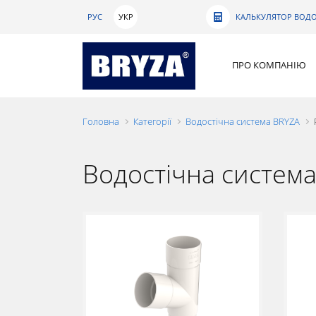
РУС
УКР
КАЛЬКУЛЯТОР ВОДО
ПРО КОМПАНІЮ
Головна
Категорії
Водостічна система BRYZA
Водостічна систем