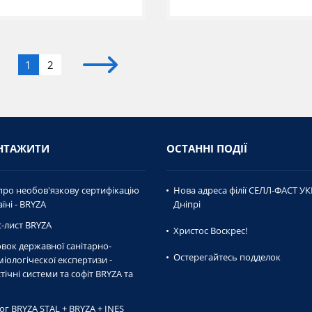
1
2
НТАЖИТИ
ОСТАННІ ПОДІЇ
про необов'язкову сертифікацію
Нова адреса філії СЕЛЛ-ФАСТ УК
їні - BRYZA
Дніпрі
-лист BRYZA
Христос Воскрес!
вок державної caнiтaрно-
Остерегайтесь подделок
мiологiческої експертизи -
тічні системи та софіт BRYZA та
ог BRYZA STAL + BRYZA + INES