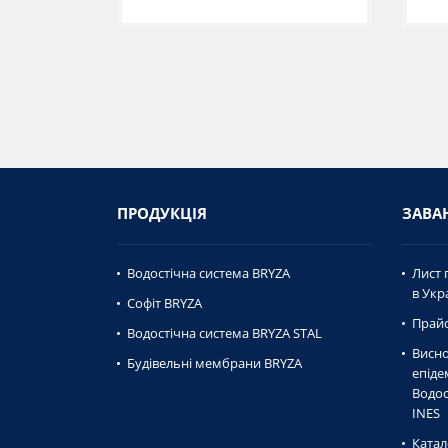
ПРОДУКЦІЯ
ЗАВА
Водостічна система BRYZA
Лист 
в Укра
Софіт BRYZA
Прайс
Водостічна система BRYZA STAL
Висно
Будівельні мембрани BRYZA
епiде
Водос
INES
Катал