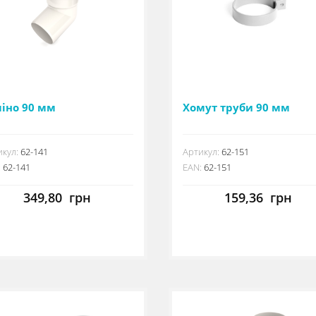
ліно 90 мм
Хомут труби 90 мм
кул:
62-141
Артикул:
62-151
:
62-141
EAN:
62-151
349,80
грн
159,36
грн