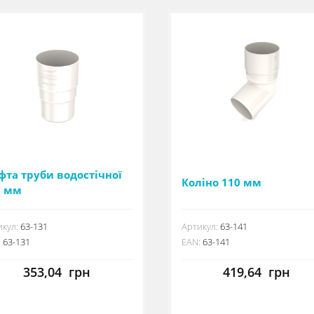
фта труби водостічної
Коліно 110 мм
0 мм
кул:
63-131
Артикул:
63-141
:
63-131
EAN:
63-141
353,04
грн
419,64
грн