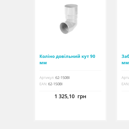
Коліно довільний кут 90
За
мм
мм
Артикул:
62-150BI
Арти
EAN:
62-150BI
EAN
1 325,10
грн