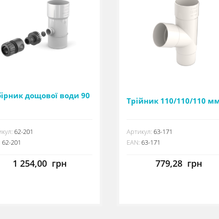
бірник дощової води 90
Трійник 110/110/110 м
кул:
62-201
Артикул:
63-171
:
62-201
EAN:
63-171
1 254,00
грн
779,28
грн