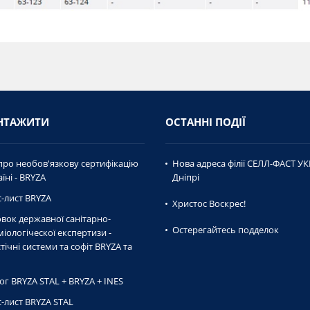
НТАЖИТИ
ОСТАННІ ПОДІЇ
про необов'язкову сертифікацію
Нова адреса філії СЕЛЛ-ФАСТ УК
їні - BRYZA
Дніпрі
-лист BRYZA
Христос Воскрес!
вок державної caнiтaрно-
Остерегайтесь подделок
мiологiческої експертизи -
тічні системи та софіт BRYZA та
ог BRYZA STAL + BRYZA + INES
-лист BRYZA STAL