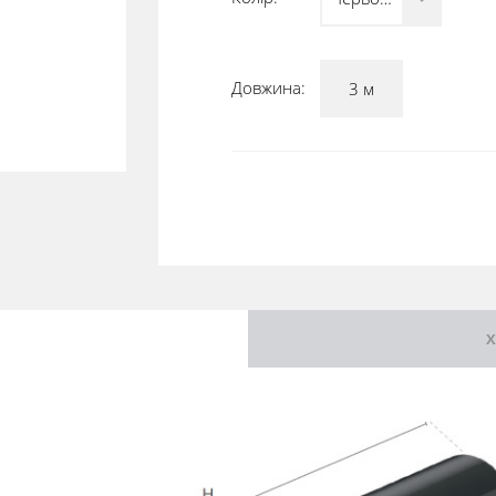
Довжина:
3 м
Х