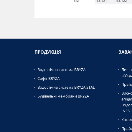
ПРОДУКЦІЯ
ЗАВА
Водостічна система BRYZA
Лист 
в Укра
Софіт BRYZA
Прайс
Водостічна система BRYZA STAL
Висно
Будівельні мембрани BRYZA
епiде
Водос
INES
Катал
Прайс