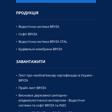
ПРОДУКЦІЯ
Водостічна система BRYZA
Софіт BRYZA
Водостічна система BRYZA STAL
Будівельні мембрани BRYZA
ЗАВАНТАЖИТИ
Лист про необов'язкову сертифікацію в Україні -
BRYZA
Прайс-лист BRYZA
Висновок державної caнiтaрно-
епiдемiологiческої експертизи - Водостічні
системи та софіт BRYZA та INES