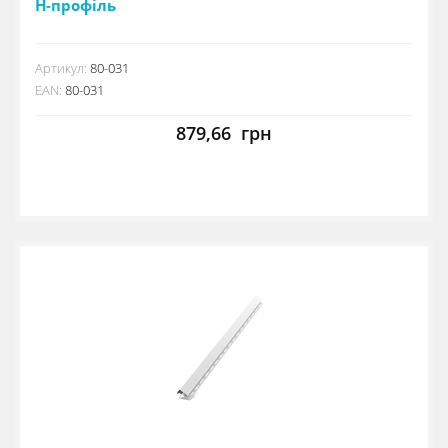
Н-профіль
Артикул:
80-031
EAN:
80-031
879,66
грн