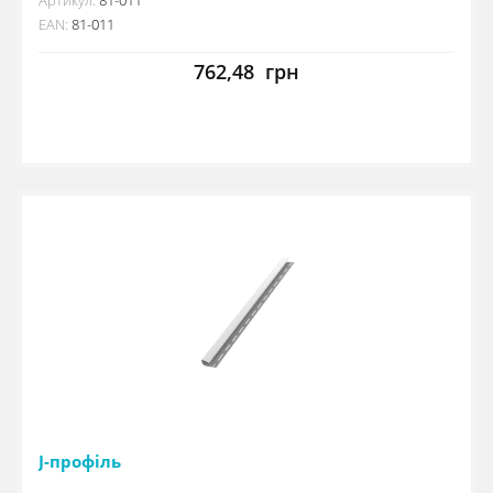
EAN:
81-011
762,48
грн
J-профіль