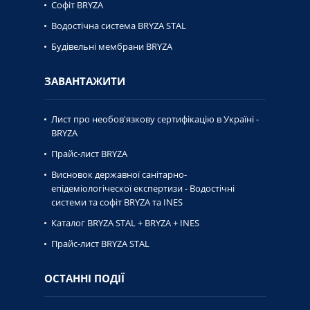
Софіт BRYZA
Водостічна система BRYZA STAL
Будівельні мембрани BRYZA
ЗАВАНТАЖИТИ
Лист про необов'язкову сертифікацію в Україні -
BRYZA
Прайс-лист BRYZA
Висновок державної caнiтaрно-
епiдемiологiческої експертизи - Водостічні
системи та софіт BRYZA та INES
Каталог BRYZA STAL + BRYZA + INES
Прайс-лист BRYZA STAL
ОСТАННІ ПОДІЇ