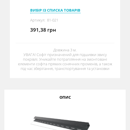
ВИБІР ІЗ СПИСКА ТОВАРІВ
Артикул:
81-021
391,38
грн
Довжина 3 м.
УВАГА! Софіт призначений для підшивки звису
покрівлі. Уникайте потрапляння на змонтовані
елементи софіта прямих сонячних променів, а також
під час зберігання, транспортування та установки
ОПИС