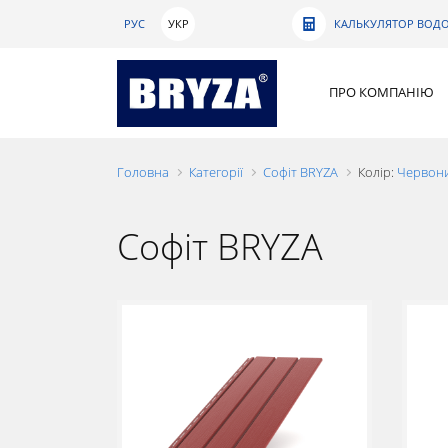
РУС
УКР
КАЛЬКУЛЯТОР ВОДО
ПРО КОМПАНІЮ
Головна
Категорії
Софіт BRYZA
Колір:
Червони
Софіт BRYZA