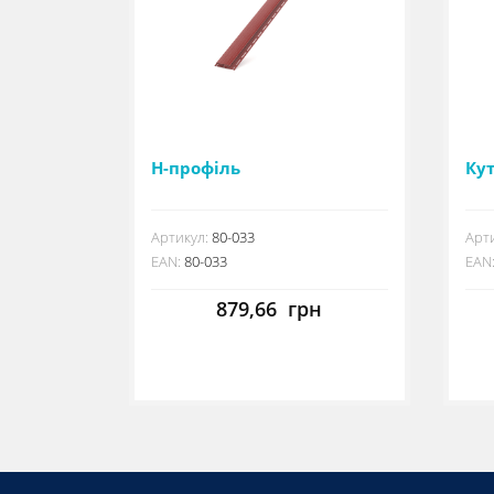
Н-профіль
Ку
Артикул:
80-033
Арти
EAN:
80-033
EAN
879,66
грн