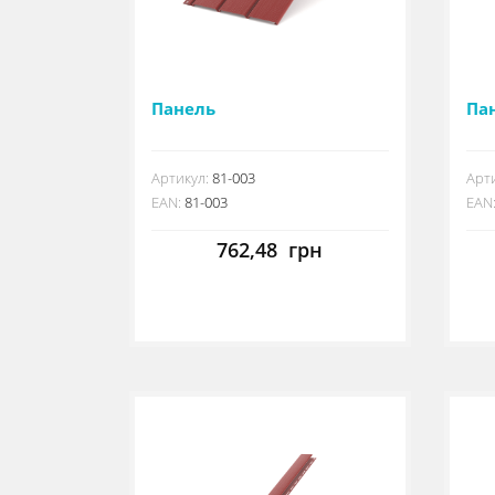
Панель
Па
Артикул:
81-003
Арти
EAN:
81-003
EAN
762,48
грн