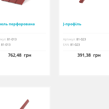
нель перфорована
J-профіль
кул:
81-013
Артикул:
81-023
:
81-013
EAN:
81-023
762,48
грн
391,38
грн