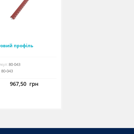
товий профіль
кул:
80-043
:
80-043
967,50
грн