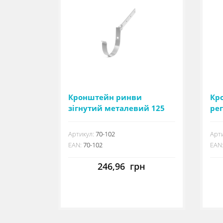
Кронштейн ринви
Кр
зігнутий металевий 125
ре
мм
12
Артикул:
70-102
Арти
EAN:
70-102
EAN
246,96
грн