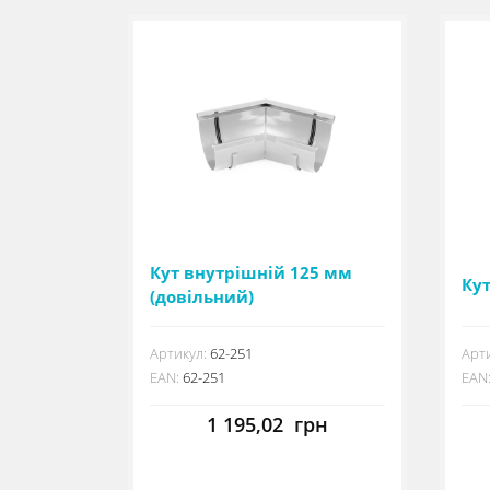
Кут внутрішній 125 мм
Кут
(довільний)
Артикул:
62-251
Арти
EAN:
62-251
EAN
1 195,02
грн