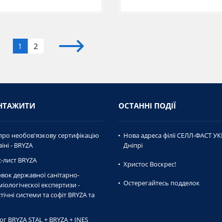
1
2
НТАЖИТИ
ОСТАННІ ПОДІЇ
про необов'язкову сертифікацію
Нова адреса філії СЕЛЛ-ФАСТ УК
їні - BRYZA
Дніпрі
-лист BRYZA
Христос Воскрес!
вок державної caнiтaрно-
Остерегайтесь подделок
мiологiческої експертизи -
тічні системи та софіт BRYZA та
ог BRYZA STAL + BRYZA + INES