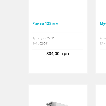
Ринва 125 мм
Му
Артикул:
62-011
Арти
EAN:
62-011
EAN
804,00
грн