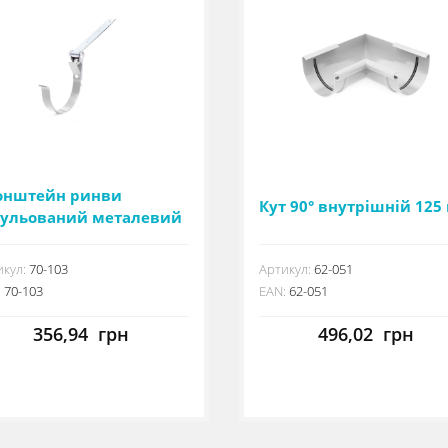
онштейн ринви
Кут 90° внутрішній 125
гульований металевий
5 мм
кул:
70-103
Артикул:
62-051
:
70-103
EAN:
62-051
356,94
грн
496,02
грн