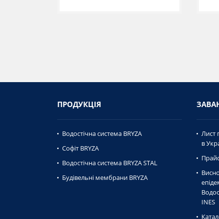
ПРОДУКЦІЯ
ЗАВА
Водостічна система BRYZA
Лист 
в Укра
Софіт BRYZA
Прайс
Водостічна система BRYZA STAL
Висно
Будівельні мембрани BRYZA
епiде
Водос
INES
Катал