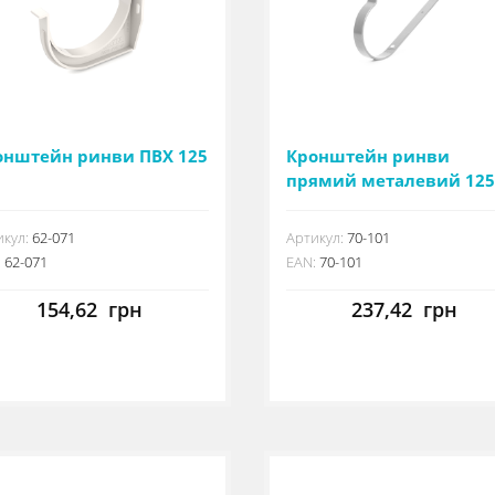
онштейн ринви ПВХ 125
Кронштейн ринви
прямий металевий 125
мм
кул:
62-071
Артикул:
70-101
:
62-071
EAN:
70-101
154,62
грн
237,42
грн