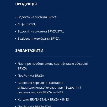
ПРОДУКЦІЯ
Водостічна система BRYZA
Софіт BRYZA
Водостічна система BRYZA STAL
Будівельні мембрани BRYZA
ЗАВАНТАЖИТИ
Лист про необов'язкову сертифікацію в Україні -
BRYZA
Прайс-лист BRYZA
Висновок державної caнiтaрно-
епiдемiологiческої експертизи - Водостічні
системи та софіт BRYZA та INES
Каталог BRYZA STAL + BRYZA + INES
Прайс-лист BRYZA STAL