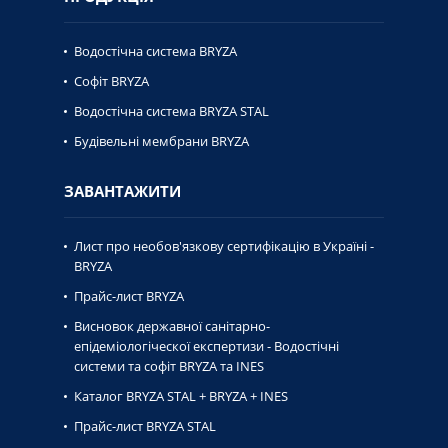
Водостічна система BRYZA
Софіт BRYZA
Водостічна система BRYZA STAL
Будівельні мембрани BRYZA
ЗАВАНТАЖИТИ
Лист про необов'язкову сертифікацію в Україні -
BRYZA
Прайс-лист BRYZA
Висновок державної caнiтaрно-
епiдемiологiческої експертизи - Водостічні
системи та софіт BRYZA та INES
Каталог BRYZA STAL + BRYZA + INES
Прайс-лист BRYZA STAL