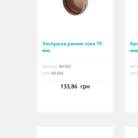
Заглушка ринви ліва 75
Кр
мм
мм
Артикул:
60-092
Арти
EAN:
60-092
EAN
133,86
грн