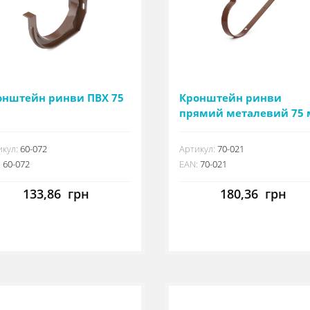
онштейн ринви ПВХ 75
Кронштейн ринви
прямий металевий 75
кул:
60-072
Артикул:
70-021
:
60-072
EAN:
70-021
133,86
грн
180,36
грн