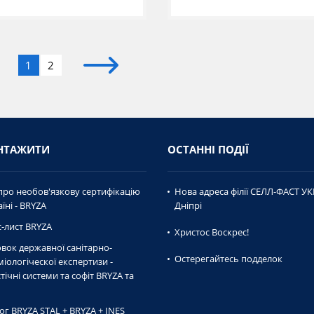
1
2
НТАЖИТИ
ОСТАННІ ПОДІЇ
про необов'язкову сертифікацію
Нова адреса філії СЕЛЛ-ФАСТ УК
їні - BRYZA
Дніпрі
-лист BRYZA
Христос Воскрес!
вок державної caнiтaрно-
Остерегайтесь подделок
мiологiческої експертизи -
тічні системи та софіт BRYZA та
ог BRYZA STAL + BRYZA + INES