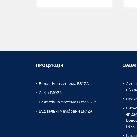
ПРОДУКЦІЯ
ЗАВА
Водостічна система BRYZA
Лист 
в Укра
Софіт BRYZA
Прайс
Водостічна система BRYZA STAL
Висно
Будівельні мембрани BRYZA
епiде
Водос
INES
Катал