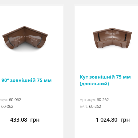
Кут зовнішній 75 мм
 90° зовнішній 75 мм
(довільний)
кул:
60-062
Артикул:
60-262
:
60-062
EAN:
60-262
433,08
грн
1 024,80
грн