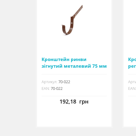
Кронштейн ринви
Кр
зігнутий металевий 75 мм
ре
75
Артикул:
70-022
Арти
EAN:
70-022
EAN
192,18
грн