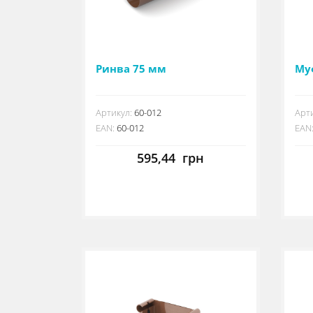
Ринва 75 мм
Му
Артикул:
60-012
Арти
EAN:
60-012
EAN
595,44
грн