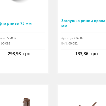
Заглушка ринви права
фта ринви 75 мм
мм
кул:
60-032
Артикул:
60-082
:
60-032
EAN:
60-082
298,98
грн
133,86
грн