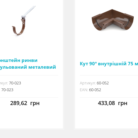
онштейн ринви
Кут 90° внутрішній 75 
гульований металевий
 мм
кул:
70-023
Артикул:
60-052
:
70-023
EAN:
60-052
289,62
грн
433,08
грн