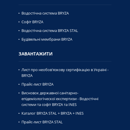
Водостічна система BRYZA
Софіт BRYZA
Водостічна система BRYZA STAL
Будівельні мембрани BRYZA
ЗАВАНТАЖИТИ
Лист про необов'язкову сертифікацію в Україні -
BRYZA
Прайс-лист BRYZA
Висновок державної caнiтaрно-
епiдемiологiческої експертизи - Водостічні
системи та софіт BRYZA та INES
Каталог BRYZA STAL + BRYZA + INES
Прайс-лист BRYZA STAL