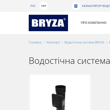
РУС
УКР
КАЛЬКУЛЯТОР ВОДО
ПРО КОМПАНІЮ
Головна
Категорії
Водостічна система BRYZA
Водостічна систем