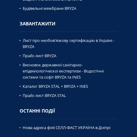
Будівельні мембрани BRYZA
ЗАВАНТАЖИТИ
Лист про необов'язкову сертифікацію в Україні -
BRYZA
Прайс-лист BRYZA
Висновок державної caнiтaрно-
епiдемiологiческої експертизи - Водостічні
системи та софіт BRYZA та INES
Каталог BRYZA STAL + BRYZA + INES
Прайс-лист BRYZA STAL
ОСТАННІ ПОДІЇ
Нова адреса філії СЕЛЛ-ФАСТ УКРАЇНА в Дніпрі