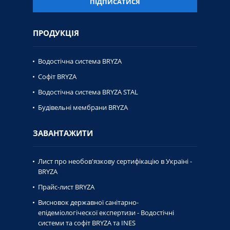
ПІДПИСАТИСЯ
ПРОДУКЦІЯ
Водостічна система BRYZA
Софіт BRYZA
Водостічна система BRYZA STAL
Будівельні мембрани BRYZA
ЗАВАНТАЖИТИ
Лист про необов'язкову сертифікацію в Україні -
BRYZA
Прайс-лист BRYZA
Висновок державної caнiтaрно-
епiдемiологiческої експертизи - Водостічні
системи та софіт BRYZA та INES