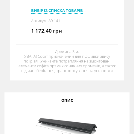
ВИБІР ІЗ СПИСКА ТОВАРІВ
Артикул:
80-141
1 172,40
грн
Довжина 3 м.
УВАГА! Софіт призначений для підшивки звису
покрівлі. Уникайте потрапляння на змонтовані
елементи софіта прямих сонячних променів, а також
під час зберігання, транспортування та установки
ОПИС