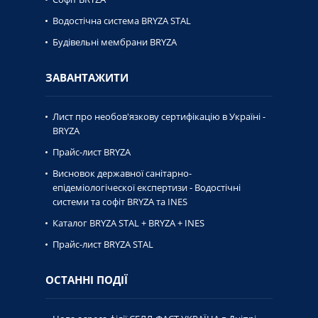
Водостічна система BRYZA STAL
Будівельні мембрани BRYZA
ЗАВАНТАЖИТИ
Лист про необов'язкову сертифікацію в Україні -
BRYZA
Прайс-лист BRYZA
Висновок державної caнiтaрно-
епiдемiологiческої експертизи - Водостічні
системи та софіт BRYZA та INES
Каталог BRYZA STAL + BRYZA + INES
Прайс-лист BRYZA STAL
ОСТАННІ ПОДІЇ