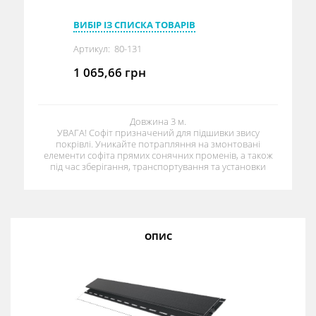
ВИБІР ІЗ СПИСКА ТОВАРІВ
Артикул:
80-131
1 065,66
грн
Довжина 3 м.
УВАГА! Софіт призначений для підшивки звису
покрівлі. Уникайте потрапляння на змонтовані
елементи софіта прямих сонячних променів, а також
під час зберігання, транспортування та установки
ОПИС