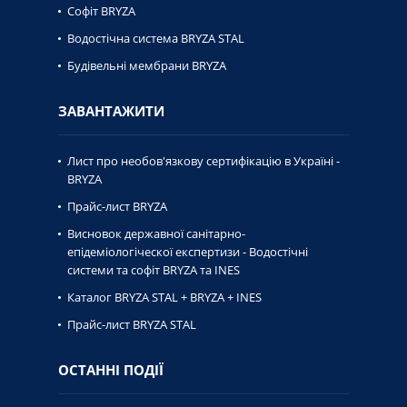
Софіт BRYZA
Водостічна система BRYZA STAL
Будівельні мембрани BRYZA
ЗАВАНТАЖИТИ
Лист про необов'язкову сертифікацію в Україні -
BRYZA
Прайс-лист BRYZA
Висновок державної caнiтaрно-
епiдемiологiческої експертизи - Водостічні
системи та софіт BRYZA та INES
Каталог BRYZA STAL + BRYZA + INES
Прайс-лист BRYZA STAL
ОСТАННІ ПОДІЇ