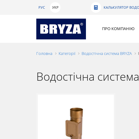
РУС
УКР
КАЛЬКУЛЯТОР ВОДО
ПРО КОМПАНІЮ
Головна
Категорії
Водостічна система BRYZA
Водостічна систем