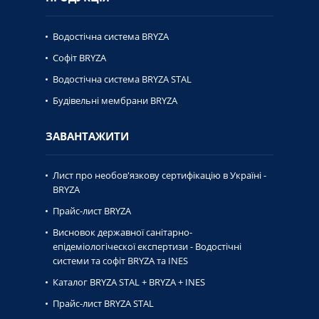
Водостічна система BRYZA
Софіт BRYZA
Водостічна система BRYZA STAL
Будівельні мембрани BRYZA
ЗАВАНТАЖИТИ
Лист про необов'язкову сертифікацію в Україні -
BRYZA
Прайс-лист BRYZA
Висновок державної caнiтaрно-
епiдемiологiческої експертизи - Водостічні
системи та софіт BRYZA та INES
Каталог BRYZA STAL + BRYZA + INES
Прайс-лист BRYZA STAL