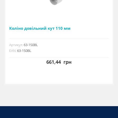
Коліно довільний кут 110 мм
Артикул:
63-150BL
EAN:
63-150BL
661,44
грн