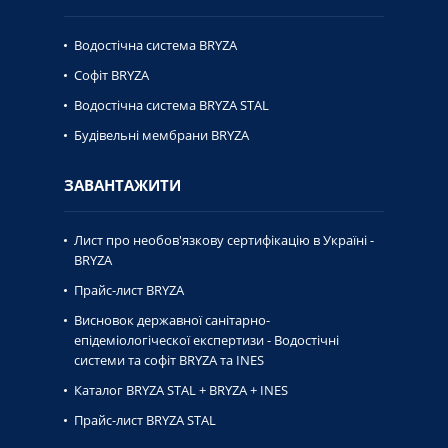
Водостічна система BRYZA
Софіт BRYZA
Водостічна система BRYZA STAL
Будівельні мембрани BRYZA
ЗАВАНТАЖИТИ
Лист про необов'язкову сертифікацію в Україні -
BRYZA
Прайс-лист BRYZA
Висновок державної caнiтaрно-
епiдемiологiческої експертизи - Водостічні
системи та софіт BRYZA та INES
Каталог BRYZA STAL + BRYZA + INES
Прайс-лист BRYZA STAL